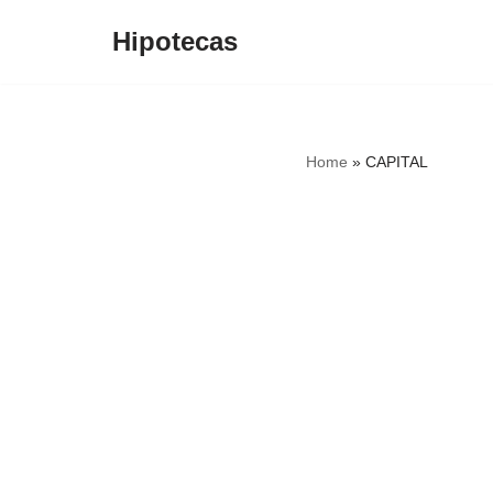
Hipotecas
Saltar
al
contenido
Home
»
CAPITAL