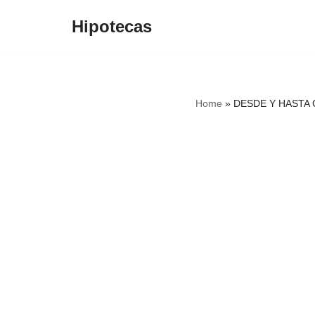
Hipotecas
Saltar
al
contenido
Home
»
DESDE Y HASTA